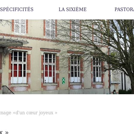
SPÉCIFICITÉS
LA SIXIÈME
PASTOR
nage «d'un cœur joyeux »
x »